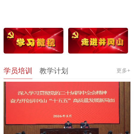
学员培训
教学计划
更多+