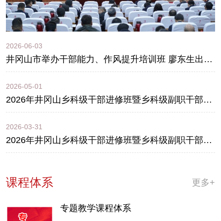
2026-06-03
井冈山市举办干部能力、作风提升培训班 廖东生出席开班式并作动员讲话
2026-05-01
2026年井冈山乡科级干部进修班暨乡科级副职干部任职班圆满结业
2026-03-31
2026年井冈山乡科级干部进修班暨乡科级副职干部任职班开班
课程体系
更多+
专题教学课程体系