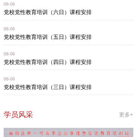
08-06
党校党性教育培训（六日）课程安排
08-06
党校党性教育培训（五日）课程安排
08-06
党校党性教育培训（四日）课程安排
08-06
党校党性教育培训（三日）课程安排
学员风采
更多+