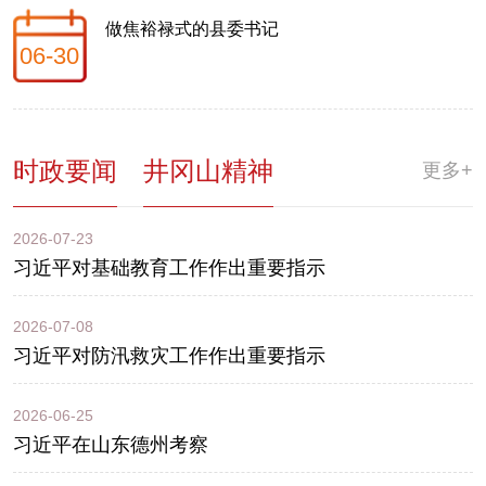
做焦裕禄式的县委书记
06-30
时政要闻
井冈山精神
更多+
2026-07-23
习近平对基础教育工作作出重要指示
2026-07-08
习近平对防汛救灾工作作出重要指示
2026-06-25
习近平在山东德州考察