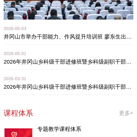
2026-06-03
井冈山市举办干部能力、作风提升培训班 廖东生出席开班式并作动员讲话
2026-05-01
2026年井冈山乡科级干部进修班暨乡科级副职干部任职班圆满结业
2026-03-31
2026年井冈山乡科级干部进修班暨乡科级副职干部任职班开班
课程体系
更多+
专题教学课程体系