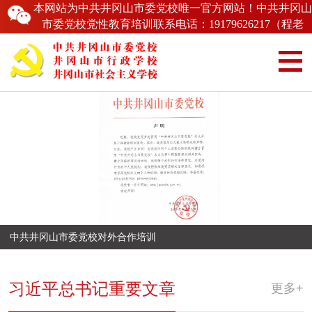
本网站为中共井冈山市委党校唯一官方网站！中共井冈山
市委党校党性教育培训联系电话：19179626217（程老
师）、18807967703（周老师）
中共井冈山市委党校对外合作培训
习近平总书记重要文章
更多+