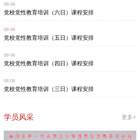
08-06
党校党性教育培训（六日）课程安排
08-06
党校党性教育培训（五日）课程安排
08-06
党校党性教育培训（四日）课程安排
08-06
党校党性教育培训（三日）课程安排
学员风采
更多+