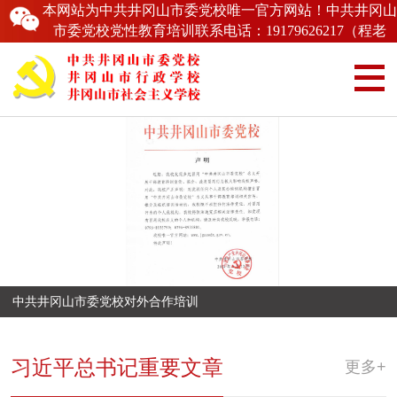
本网站为中共井冈山市委党校唯一官方网站！中共井冈山
市委党校党性教育培训联系电话：19179626217（程老
师）、18807967703（周老师）
中共井冈山市委党校对外合作培训
习近平总书记重要文章
更多+