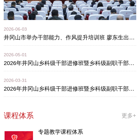
2026-06-03
井冈山市举办干部能力、作风提升培训班 廖东生出席开班式并作动员讲话
2026-05-01
2026年井冈山乡科级干部进修班暨乡科级副职干部任职班圆满结业
2026-03-31
2026年井冈山乡科级干部进修班暨乡科级副职干部任职班开班
课程体系
更多+
专题教学课程体系