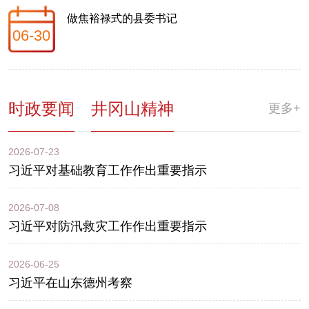
做焦裕禄式的县委书记
06-30
时政要闻
井冈山精神
更多+
2026-07-23
习近平对基础教育工作作出重要指示
2026-07-08
习近平对防汛救灾工作作出重要指示
2026-06-25
习近平在山东德州考察