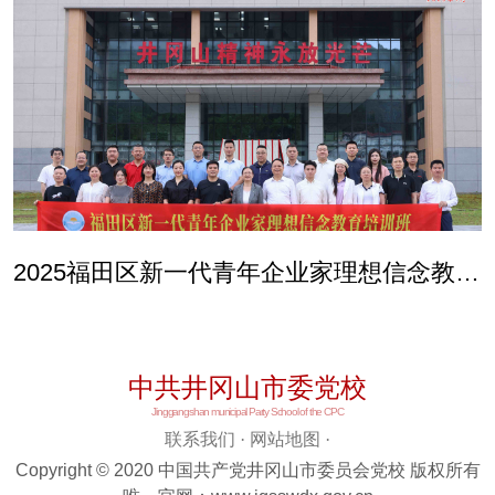
2025福田区新一代青年企业家理想信念教育培训班
中共井冈山市委党校
Jinggangshan municipal Party School of the CPC
联系我们
·
网站地图
·
Copyright © 2020 中国共产党井冈山市委员会党校 版权所有