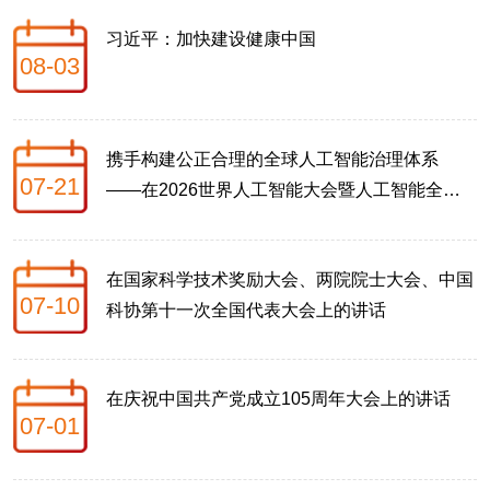
习近平：加快建设健康中国
08-03
携手构建公正合理的全球人工智能治理体系
07-21
——在2026世界人工智能大会暨人工智能全球
治理高级别会议开幕式上的主旨讲话
在国家科学技术奖励大会、两院院士大会、中国
07-10
科协第十一次全国代表大会上的讲话
在庆祝中国共产党成立105周年大会上的讲话
07-01