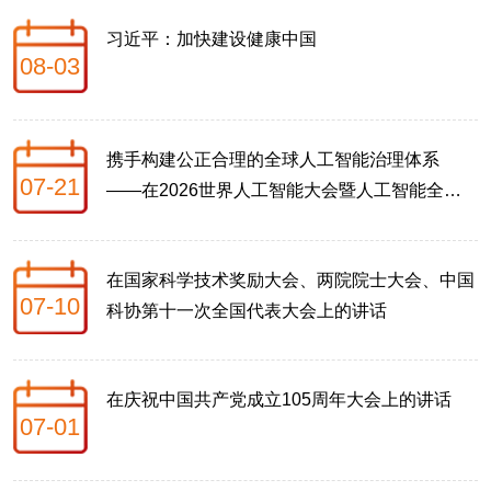
习近平：加快建设健康中国
08-03
携手构建公正合理的全球人工智能治理体系
07-21
——在2026世界人工智能大会暨人工智能全球
治理高级别会议开幕式上的主旨讲话
在国家科学技术奖励大会、两院院士大会、中国
07-10
科协第十一次全国代表大会上的讲话
在庆祝中国共产党成立105周年大会上的讲话
07-01