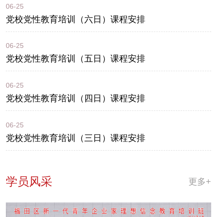
06-25
党校党性教育培训（六日）课程安排
06-25
党校党性教育培训（五日）课程安排
06-25
党校党性教育培训（四日）课程安排
06-25
党校党性教育培训（三日）课程安排
学员风采
更多+