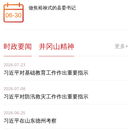
做焦裕禄式的县委书记
06-30
时政要闻
井冈山精神
更多+
2026-07-23
习近平对基础教育工作作出重要指示
2026-07-08
习近平对防汛救灾工作作出重要指示
2026-06-25
习近平在山东德州考察