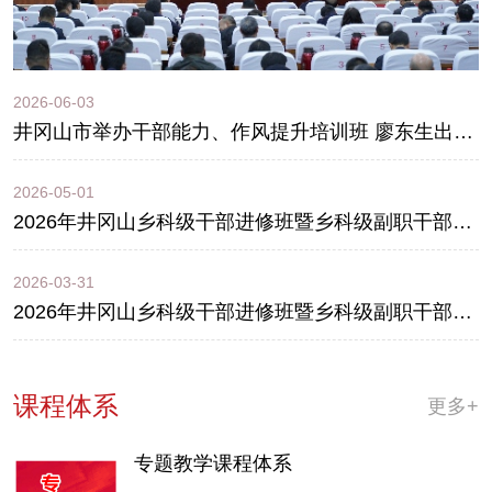
2026-06-03
井冈山市举办干部能力、作风提升培训班 廖东生出席开班式并作动员讲话
2026-05-01
2026年井冈山乡科级干部进修班暨乡科级副职干部任职班圆满结业
2026-03-31
2026年井冈山乡科级干部进修班暨乡科级副职干部任职班开班
课程体系
更多+
专题教学课程体系