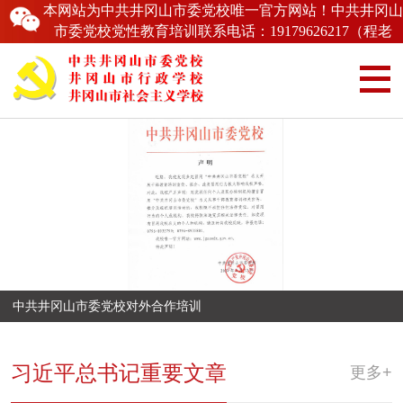
本网站为中共井冈山市委党校唯一官方网站！中共井冈山
市委党校党性教育培训联系电话：19179626217（程老
师）、18807967703（周老师）
中共井冈山市委党校对外合作培训
习近平总书记重要文章
更多+