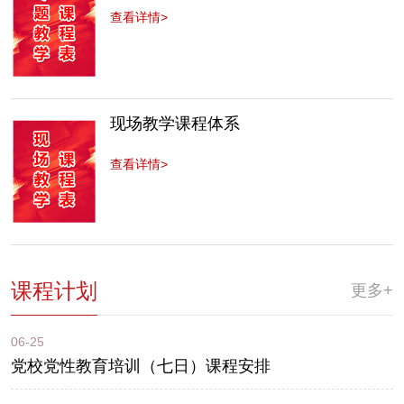
查看详情>
现场教学课程体系
查看详情>
课程计划
更多+
06-25
党校党性教育培训（七日）课程安排