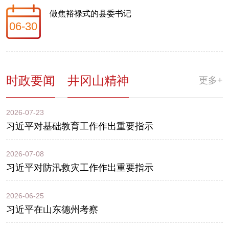
做焦裕禄式的县委书记
06-30
时政要闻
井冈山精神
更多+
2026-07-23
习近平对基础教育工作作出重要指示
2026-07-08
习近平对防汛救灾工作作出重要指示
2026-06-25
习近平在山东德州考察