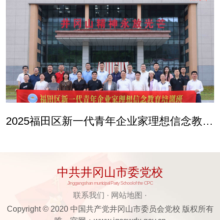
2025福田区新一代青年企业家理想信念教育培训班
中共井冈山市委党校
Jinggangshan municipal Party School of the CPC
联系我们
·
网站地图
·
Copyright © 2020 中国共产党井冈山市委员会党校 版权所有