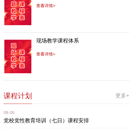
查看详情>
现场教学课程体系
查看详情>
课程计划
更多+
08-06
党校党性教育培训（七日）课程安排