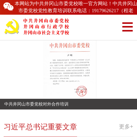
本网站为中共井冈山市委党校唯一官方网站！中共井冈山
市委党校党性教育培训联系电话：19179626217（程老
师）、18807967703（周老师）
中共井冈山市委党校对外合作培训
习近平总书记重要文章
更多+