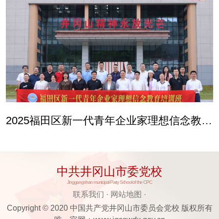
2025福田区新一代青年企业家理想信念教育培训班
中共井冈山市委党校
Jinggangshan municipal Party School of the CPC
联系我们
·
网站地图
·
Copyright © 2020 中国共产党井冈山市委员会党校 版权所有