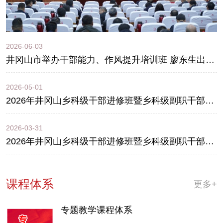
2026-06-03
井冈山市举办干部能力、作风提升培训班 廖东生出席开班式并作动员讲话
2026-05-01
2026年井冈山乡科级干部进修班暨乡科级副职干部任职班圆满结业
2026-03-31
2026年井冈山乡科级干部进修班暨乡科级副职干部任职班开班
课程体系
更多+
专题教学课程体系