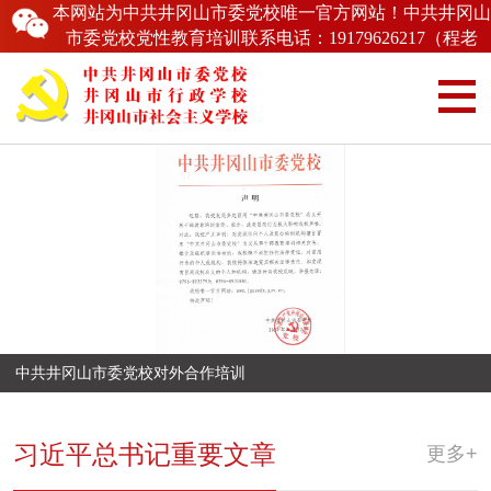
本网站为中共井冈山市委党校唯一官方网站！中共井冈山
市委党校党性教育培训联系电话：19179626217（程老
师）、18807967703（周老师）
中共井冈山市委党校对外合作培训
习近平总书记重要文章
更多+