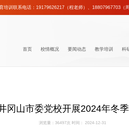
626217（程老师）、18807967703（周老师）
首页
校情概况
要闻动态
教学培训
科
校情简介
时政要闻
党性教育
百年党史
师资队伍
校园建设
井冈山地图
联系我们
校史沿革
工作动态
干部培训
调查研究
后勤服务
井冈山交通
组织机构
通知公告
课程计划
课程研发
井冈山美食
现任领
课程体
学员论
井冈山市委党校开展2024年冬
浏览量：36497次 时间： 2024-12-31