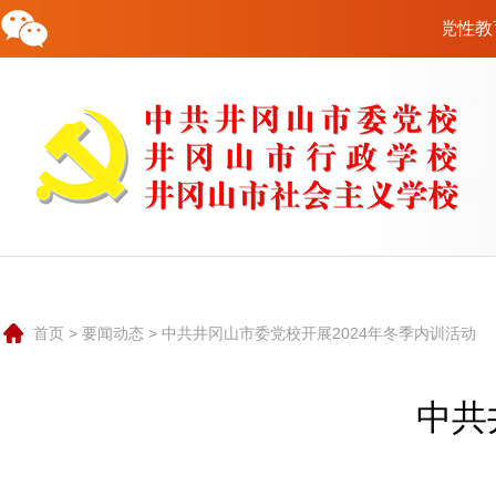
唯一官方网站！中共井冈山市委党校党性教育培训联系电话：19179
校情概况
要闻动态
教学培训
科研资政
队伍建设
行政后勤
交流合作
公共服务
联系我们
0796-8935799
首页
>
要闻动态
>
中共井冈山市委党校开展2024年冬季内训活动
中共井冈山市党校是中共井冈山市委的一个重要部门，是培
训和轮训党政领导干部和理论干部的的主渠道，是党的哲学社
会科学研究机构。也是井冈山市委对外承接红色培训的重要阵
中共
地和宣传井冈山精神的重要窗口。
学校实行党校、行政学校、社会主义学校“三合一”的办学体制
和校委会负责制的领导体制。市委组织部部长兼任市委党校校