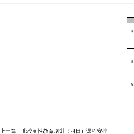
长，市政府常务副市长兼任市行政学校校长。
第
第
第
上一篇：
党校党性教育培训（四日）课程安排