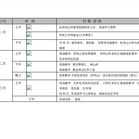
行
程
安
排
日期
时
间
上午
赴井冈山市委党校报到并入住
,
发放学习资料
一天
班前工作准备
会
(入学教育
)
下午
开
班
式
: 领导致词
、授班旗
、宣誓等
专题教学
: 井冈山斗争与
精神
上午
现场教学
: 井冈山革命博物馆
、井冈山革命烈士陵园
场景教学
:
毛泽东同志旧居
二天
下午
现场教学
:
黄洋界哨口
、神山村
体验教学
: 重走神山红军小道
晚上
情景教学
:
大型实景演出《井冈山》
或大型沉浸式情境剧《星火
上午
现场教学
: 大井毛泽东同志旧居
、小井红军烈士墓
场景教学
: 
三天
军医院、
曾志墓
、红军洞
结
班
式
: 学员谈学习心得体会、颁发结业证书等
下午
培训结束
,
返程