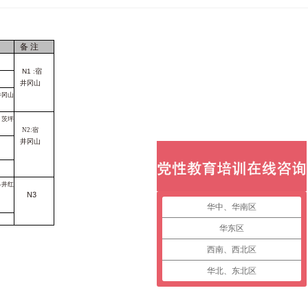
备
注
N1
:宿
井冈山
井冈山
茨坪
N2:宿
井冈山
》
小井红
N3
华中、华南区
华东区
西南、西北区
华北、东北区