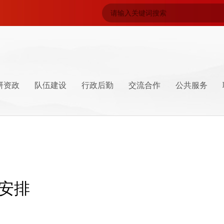
研资政
队伍建设
行政后勤
交流合作
公共服务
导
系
坛
井冈山特产
学员管理
井冈山精神
安排