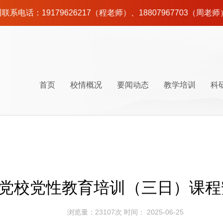
9179626217（程老师）、18807967703（周老师）
首页
校情概况
要闻动态
教学培训
科
校情简介
时政要闻
党性教育
百年党史
师资队伍
校园建设
井冈山地图
联系我们
校史沿革
工作动态
干部培训
调查研究
后勤服务
井冈山交通
组织机构
通知公告
课程计划
课程研发
井冈山美食
现任领
课程体
学员论
党校党性教育培训（三日）课程
浏览量：23107次 时间： 2025-06-25