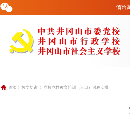
市委党校唯一官方网站！中共井冈山市委党校党性教育培训联系电话：1
校情概况
要闻动态
教学培训
科研资政
队伍建设
行政后勤
交流合作
公共服务
联系我们
0796-8935799
首页
>
教学培训
>
党校党性教育培训（三日）课程安排
中共井冈山市党校是中共井冈山市委的一个重要部门，是培
训和轮训党政领导干部和理论干部的的主渠道，是党的哲学社
会科学研究机构。也是井冈山市委对外承接红色培训的重要阵
地和宣传井冈山精神的重要窗口。
学校实行党校、行政学校、社会主义学校“三合一”的办学体制
和校委会负责制的领导体制。市委组织部部长兼任市委党校校