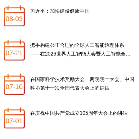
习近平：加快建设健康中国
08-03
携手构建公正合理的全球人工智能治理体系
07-21
——在2026世界人工智能大会暨人工智能全球
治理高级别会议开幕式上的主旨讲话
在国家科学技术奖励大会、两院院士大会、中国
07-10
科协第十一次全国代表大会上的讲话
在庆祝中国共产党成立105周年大会上的讲话
07-01